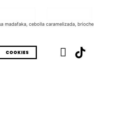
HISTORIA
CONTACTO
lsa madafaka, cebolla caramelizada, brioche
COOKIES