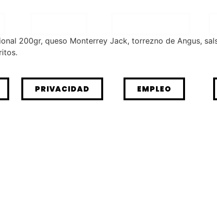
CARTA
TAKE AWAY
acional 200gr, queso Monterrey Jack, torrezno de Angus, sa
itos.
PRIVACIDAD
EMPLEO